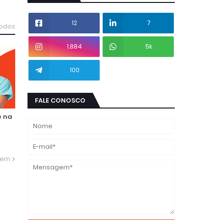
12
7
todos
1.884
5k
100
FALE CONOSCO
é na
gem