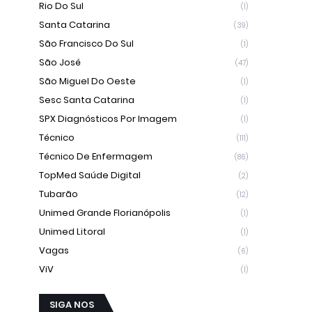
Rio Do Sul
(1)
Santa Catarina
(39)
São Francisco Do Sul
(1)
São José
(47)
São Miguel Do Oeste
(1)
Sesc Santa Catarina
(1)
SPX Diagnósticos Por Imagem
(1)
Técnico
(111)
Técnico De Enfermagem
(86)
TopMed Saúde Digital
(2)
Tubarão
(12)
Unimed Grande Florianópolis
(1)
Unimed Litoral
(1)
Vagas
(6)
ViV
(1)
SIGA NOS