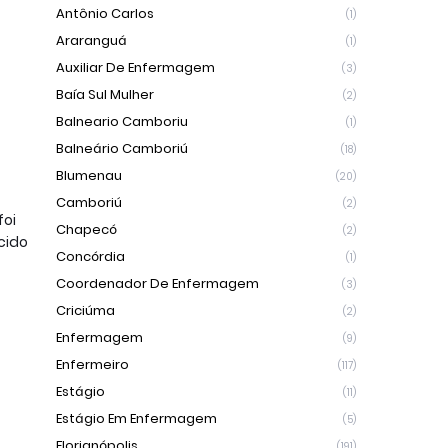
Antônio Carlos
(1)
Araranguá
(1)
Auxiliar De Enfermagem
(3)
Baía Sul Mulher
(2)
Balneario Camboriu
(1)
Balneário Camboriú
(18)
Blumenau
(20)
Camboriú
(2)
foi
Chapecó
(2)
cido
Concórdia
(1)
Coordenador De Enfermagem
(3)
Criciúma
(2)
Enfermagem
(9)
Enfermeiro
(117)
Estágio
(11)
Estágio Em Enfermagem
(5)
Florianópolis
(191)