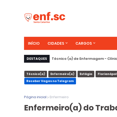
INÍCIO
CIDADES
CARGOS
Técnico (a) de Enfermagem - Clínic
DESTAQUES
Técnico(a)
Enfermeiro(a)
Estágio
Florianópol
Receber Vagas no Telegram
Página inicial
Enfermeiro
Enfermeiro(a) do Trab