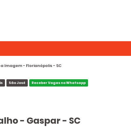
a Imagem - Florianópolis - SC
is
São José
Receber Vagas no Whatsapp
alho - Gaspar - SC