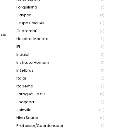
Forquilinha
(1)
Gaspar
(4)
Grupo Baía Sul
(5)
Guatambú
(3)
as 
Hospital Marieta
(1)
IEL
(1)
Indaial
(1)
Instituto Homem
(1)
Intelbras
(1)
Itajaí
(8)
Itapema
(1)
Jaraguá Do Sul
(2)
Joaçaba
(1)
Joinville
(15)
Nina Saúde
(2)
Professor/Coordenador
(1)