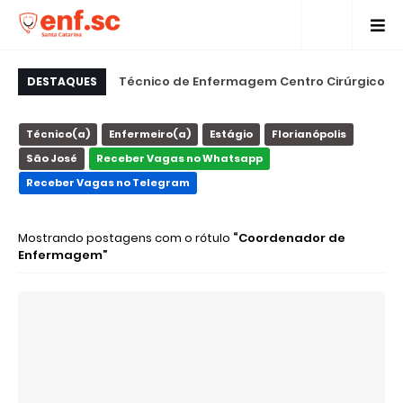
ca em São José na
Técnico de Enfermagem Centro Cirúrgico
DESTAQUES
nde Florianópolis
em São José na Unimed Grande
Técnico(a)
Enfermeiro(a)
Estágio
Florianópolis
Florianópolis
São José
Receber Vagas no Whatsapp
Receber Vagas no Telegram
Mostrando postagens com o rótulo
Coordenador de
Enfermagem