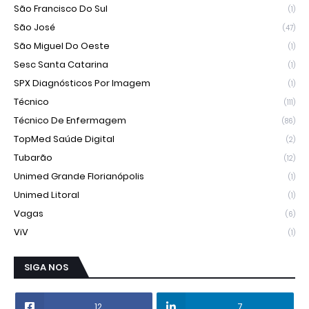
São Francisco Do Sul
(1)
São José
(47)
São Miguel Do Oeste
(1)
Sesc Santa Catarina
(1)
SPX Diagnósticos Por Imagem
(1)
Técnico
(111)
Técnico De Enfermagem
(86)
TopMed Saúde Digital
(2)
Tubarão
(12)
Unimed Grande Florianópolis
(1)
Unimed Litoral
(1)
Vagas
(6)
ViV
(1)
SIGA NOS
12
7