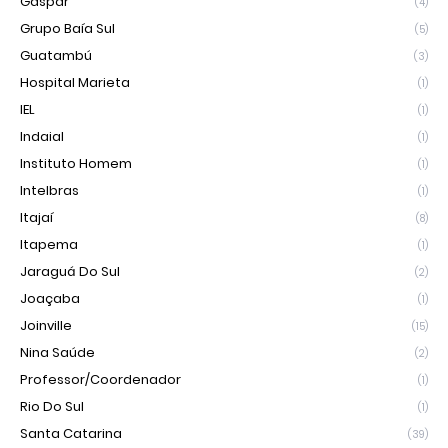
Gaspar
(4)
Grupo Baía Sul
(5)
Guatambú
(3)
Hospital Marieta
(1)
IEL
(1)
Indaial
(1)
Instituto Homem
(1)
Intelbras
(1)
Itajaí
(8)
Itapema
(1)
Jaraguá Do Sul
(2)
Joaçaba
(1)
Joinville
(15)
Nina Saúde
(2)
Professor/Coordenador
(1)
Rio Do Sul
(1)
Santa Catarina
(39)