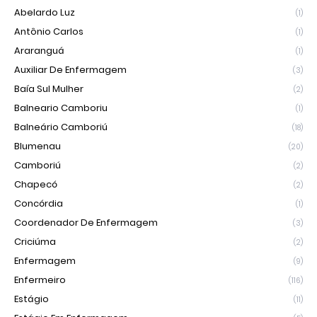
Abelardo Luz
(1)
Antônio Carlos
(1)
Araranguá
(1)
Auxiliar De Enfermagem
(3)
Baía Sul Mulher
(2)
Balneario Camboriu
(1)
Balneário Camboriú
(18)
Blumenau
(20)
Camboriú
(2)
Chapecó
(2)
Concórdia
(1)
Coordenador De Enfermagem
(3)
Criciúma
(2)
Enfermagem
(9)
Enfermeiro
(116)
Estágio
(11)