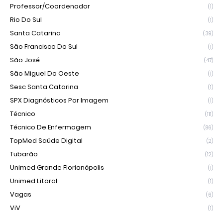
Professor/Coordenador
(1)
Rio Do Sul
(1)
Santa Catarina
(39)
São Francisco Do Sul
(1)
São José
(47)
São Miguel Do Oeste
(1)
Sesc Santa Catarina
(1)
SPX Diagnósticos Por Imagem
(1)
Técnico
(111)
Técnico De Enfermagem
(86)
TopMed Saúde Digital
(2)
Tubarão
(12)
Unimed Grande Florianópolis
(1)
Unimed Litoral
(1)
Vagas
(6)
ViV
(1)