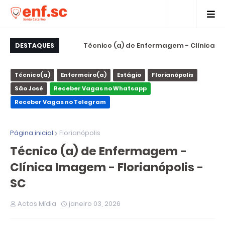
 de Internações -
Técnico (a) de Enfermagem - Clínica
DESTAQUES
rio Camboriú - SC
Imagem - Florianópolis - SC
S
Técnico(a)
Enfermeiro(a)
Estágio
Florianópolis
São José
Receber Vagas no Whatsapp
Receber Vagas no Telegram
Página inicial
Florianópolis
Técnico (a) de Enfermagem -
Clínica Imagem - Florianópolis -
SC
Actos Mídia
janeiro 03, 2026