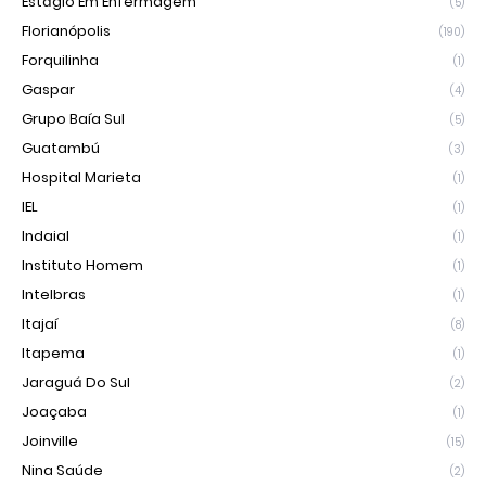
Estágio Em Enfermagem
(5)
Florianópolis
(190)
Forquilinha
(1)
Gaspar
(4)
Grupo Baía Sul
(5)
Guatambú
(3)
Hospital Marieta
(1)
IEL
(1)
Indaial
(1)
Instituto Homem
(1)
Intelbras
(1)
Itajaí
(8)
Itapema
(1)
Jaraguá Do Sul
(2)
Joaçaba
(1)
Joinville
(15)
Nina Saúde
(2)