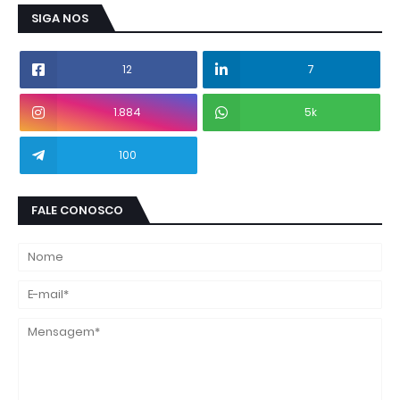
SIGA NOS
12
7
1.884
5k
100
FALE CONOSCO