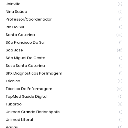
Joinville
(15)
Nina Saúde
(2)
Professor/Coordenador
(1)
Rio Do Sul
(1)
Santa Catarina
(39)
São Francisco Do Sul
(1)
São José
(47)
São Miguel Do Oeste
(1)
Sesc Santa Catarina
(1)
SPX Diagnósticos Por Imagem
(1)
Técnico
(111)
Técnico De Enfermagem
(86)
TopMed Saúde Digital
(2)
Tubarão
(12)
Unimed Grande Florianópolis
(1)
Unimed Litoral
(1)
Vagas
(6)