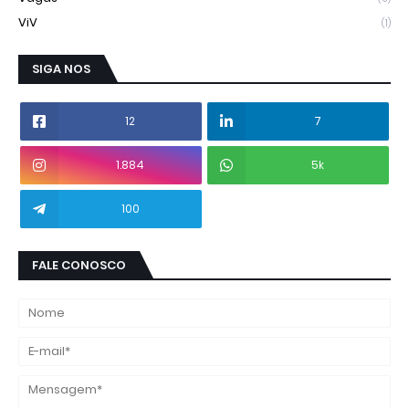
ViV
(1)
SIGA NOS
12
7
1.884
5k
100
FALE CONOSCO