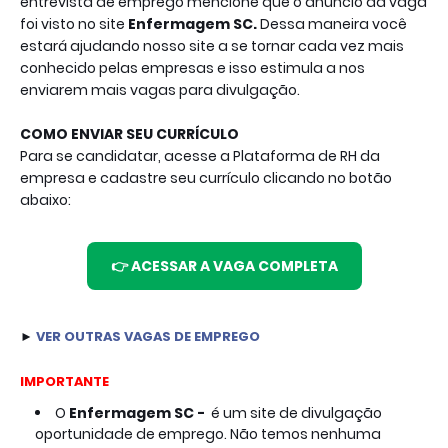
entrevista de emprego mencione que o anúncio da vaga
foi visto no site
Enfermagem SC
.
Dessa maneira você
estará ajudando nosso site a se tornar cada vez mais
conhecido pelas empresas e isso estimula a nos
enviarem mais vagas para divulgação.
COMO ENVIAR SEU CURRÍCULO
Para se candidatar, acesse a Plataforma de RH da 
empresa e cadastre seu currículo clicando no botão 
abaixo: 

👉 ACESSAR A VAGA COMPLETA
► 
VER
OUTRAS VAGAS DE EMPREGO
IMPORTANTE
O
Enfermagem SC -  
é um site de divulgação 
oportunidade de emprego. Não temos nenhuma 