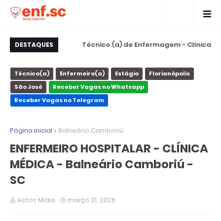
 de Internações -
Técnico (a) de Enfermagem - Clínica
DESTAQUES
rio Camboriú - SC
Imagem - Florianópolis - SC
Técnico(a)
Enfermeiro(a)
Estágio
Florianópolis
São José
Receber Vagas no Whatsapp
Receber Vagas no Telegram
Página inicial
Balneário Camboriú
ENFERMEIRO HOSPITALAR - CLÍNICA
MÉDICA - Balneário Camboriú -
SC
Actos Mídia
março 31, 2026