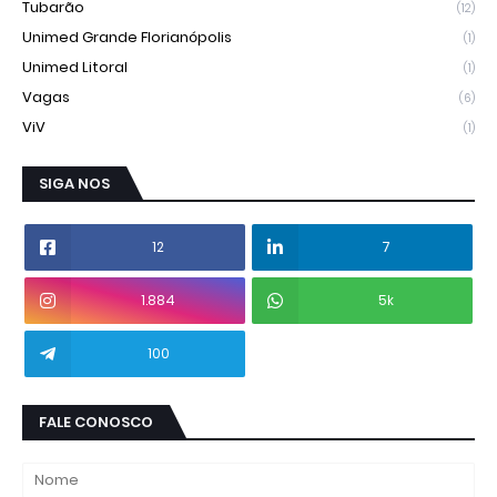
Tubarão
(12)
Unimed Grande Florianópolis
(1)
Unimed Litoral
(1)
Vagas
(6)
ViV
(1)
SIGA NOS
12
7
1.884
5k
100
FALE CONOSCO