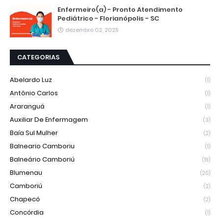
Enfermeiro(a) - Pronto Atendimento
Pediátrico - Florianópolis - SC
dezembro 02, 2025
CATEGORIAS
Abelardo Luz
(1)
Antônio Carlos
(1)
Araranguá
(1)
Auxiliar De Enfermagem
(3)
Baía Sul Mulher
(2)
Balneario Camboriu
(1)
Balneário Camboriú
(19)
Blumenau
(20)
Camboriú
(2)
Chapecó
(2)
Concórdia
(1)