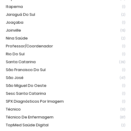
Itapema
(1)
Jaraguá Do Sul
(2)
Joaçaba
(1)
Joinville
(15)
Nina Saúde
(2)
Professor/Coordenador
(1)
Rio Do Sul
(1)
Santa Catarina
(39)
São Francisco Do Sul
(1)
São José
(47)
São Miguel Do Oeste
(1)
Sesc Santa Catarina
(1)
SPX Diagnósticos Por Imagem
(1)
Técnico
(111)
Técnico De Enfermagem
(87)
TopMed Saúde Digital
(2)