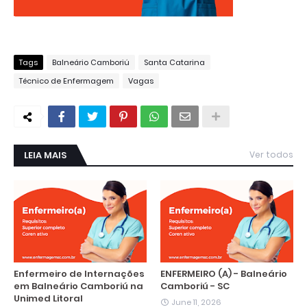
Tags
Balneário Camboriú
Santa Catarina
Técnico de Enfermagem
Vagas
LEIA MAIS
Ver todos
Enfermeiro de Internações
ENFERMEIRO (A) - Balneário
em Balneário Camboriú na
Camboriú - SC
Unimed Litoral
June 11, 2026