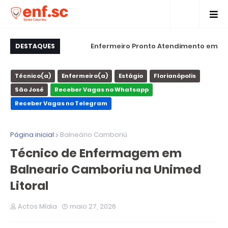
to Atendimento em
Enfermeiro Pronto Atendimento em
T
DESTAQUES
í na Unimed Litoral
Florianópolis na Baía Sul Hospital
Técnico(a)
Enfermeiro(a)
Estágio
Florianópolis
São José
Receber Vagas no Whatsapp
Receber Vagas no Telegram
Página inicial
Balneário Camboriú
Técnico de Enfermagem em
Balneario Camboriu na Unimed
Litoral
Actos Mídia
maio 27, 2026